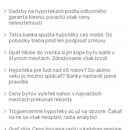
Sadzby na hypotékach podľa odborného
garanta klesnú, porastú však ceny
nehnuteľností
Tatra banka spúšťa hypotéky cez mobil. Do
pobočky treba prísť len podpísať zmluvu
Opäť hlbšie do vrecka si pri kúpe bytu siahli v
štyroch mestách. Zdražovanie však brzdí
Hypotéka pre ľudí nad 65 rokov? Do akého
veku ju možno splácať? Banky nastavili jasné
pravidlá
Ceny bytov vyleteli nahor, v najväčších
mestách prekonali rekordy
Trojpercentné hypotéky sú už na obzore. Čakať
na ne sa však neoplatí, radia analytici
Graf dňa: Ceny bývania rastú v každom regióne,