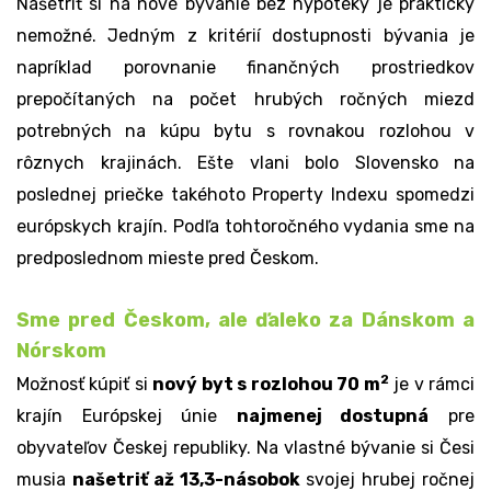
Našetriť si na nové bývanie bez hypotéky je prakticky
nemožné. Jedným z kritérií dostupnosti bývania je
napríklad porovnanie finančných prostriedkov
prepočítaných na počet hrubých ročných miezd
potrebných na kúpu bytu s rovnakou rozlohou v
rôznych krajinách. Ešte vlani bolo Slovensko na
poslednej priečke takéhoto Property Indexu spomedzi
európskych krajín. Podľa tohtoročného vydania sme na
predposlednom mieste pred Českom.
Sme pred Českom, ale ďaleko za Dánskom a
Nórskom
2
Možnosť kúpiť si
nový byt s rozlohou 70 m
je v rámci
krajín
Európskej únie
najmenej dostupná
pre
obyvateľov Českej republiky. Na vlastné bývanie si Česi
musia
našetriť až 13,3-násobok
svojej
hrubej ročnej