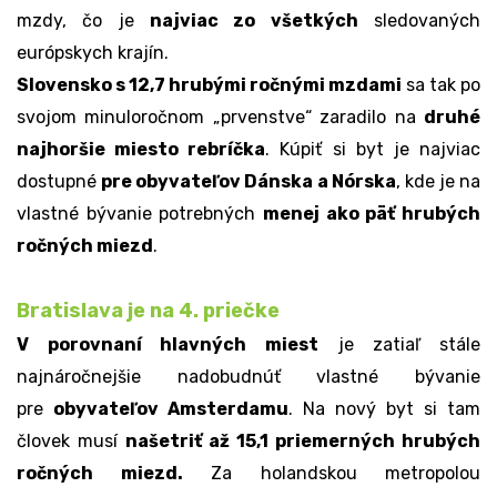
mzdy
, čo je
najviac zo všetkých
sledovaných
európskych krajín.
Slovensko s 12,7 hrubými ročnými mzdami
sa tak po
svojom minuloročnom „prvenstve“ zaradilo na
druhé
najhoršie miesto rebríčka
. Kúpiť si byt je najviac
dostupné
pre obyvateľov Dánska a Nórska
, kde je na
vlastné bývanie potrebných
menej ako päť hrubých
ročných miezd
.
Bratislava je na 4. priečke
V porovnaní hlavných miest
je zatiaľ stále
najnáročnejšie nadobudnúť vlastné bývanie
pre
obyvateľov Amsterdamu
. Na nový byt si tam
človek musí
našetriť až 15,1 priemerných hrubých
ročných miezd.
Za holandskou metropolou