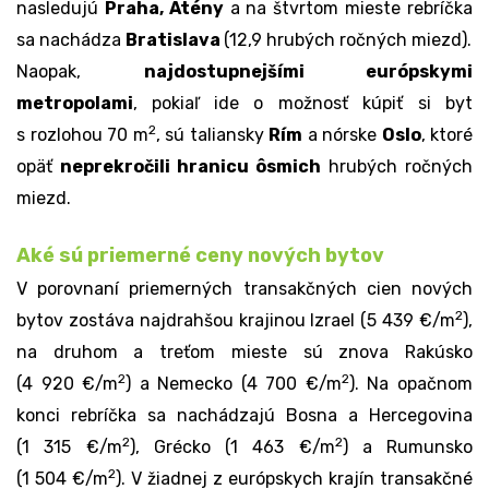
nasledujú
Praha, Atény
a na štvrtom mieste rebríčka
sa nachádza
Bratislava
(12,9 hrubých ročných miezd).
Naopak,
najdostupnejšími európskymi
metropolami
, pokiaľ ide o možnosť kúpiť si byt
2
s rozlohou 70 m
, sú taliansky
Rím
a nórske
Oslo
, ​​ktoré
opäť
neprekročili hranicu ôsmich
hrubých ročných
miezd.
Aké sú priemerné ceny nových bytov
V porovnaní priemerných transakčných
cien nových
2
bytov
zostáva najdrahšou krajinou Izrael (5 439 €/m
),
na druhom a treťom mieste sú znova Rakúsko
2
2
(4 920 €/m
) a Nemecko (4 700 €/m
). Na opačnom
konci rebríčka sa nachádzajú Bosna a Hercegovina
2
2
(1 315 €/m
), Grécko (1 463 €/m
) a Rumunsko
2
(1 504 €/m
). V žiadnej z európskych krajín transakčné