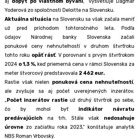
aj
dopyt po vlastnom bývaní
,“ vysvetľuje Dagmar
Yoderová zo spoločnosti
Deloitte
na Slovensku.
Aktuálna situácia
na Slovensku sa však začala meniť
už pred príchodom tohtoročného leta. Podľa
údajov
Národnej banky Slovenska
začali
ponukové
ceny nehnuteľností
v druhom štvrťroku
tohto roku
opäť rásť
. V porovnaní s prvým štvrťrokom
2024
o 1,3 %,
keď priemerná cena v rámci Slovenska za
meter štvorcový predstavovala
2 462 eur.
Rastie však nielen
ponuková cena nehnuteľností
,
ale zvyšuje sa aj počet uverejnených inzerátov.
„
Počet inzerátov rastie
už druhý štvrťrok po sebe,
čo by mohol byť
indikátor návratu
predávajúcich
na trh. Stále však
nedosahuje
úrovne
zo začiatku roka 2023,“ konštatuje analytik
NBS Roman Vrbovský.