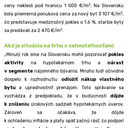
2
ceny neklesli pod hranicu 1 000 €/m
. Na Slovensku
2
bola priemerná ponuková cena za nový byt 3 107 €/m
,
čo predstavuje medziročný pokles o 1,6 %, staršie byty
2
sa predávali za 2 470 €/m
.
Aká je situácia na trhu s nehnuteľnosťami
„Minulý rok sme na Slovensku mohli pozorovať
pokles
aktivity
na
hypotekárnom trhu
a
nárast
v segmente
nájomného bývania
. Mnoho ľudí očividne
dospelo k rozhodnutiu
odložiť nákup vlastného
bytu
a uprednostniť prenájom. Toto správanie sa
vychádza z predpokladu, že v budúcnosti
dôjde
k zníženiu
úrokových sadzieb
hypotekárnych úverov
.
Zároveň sa očakáva, že dôjde
k ochladeniu
inflácie
a platy opäť začnú rásť, čo podporí