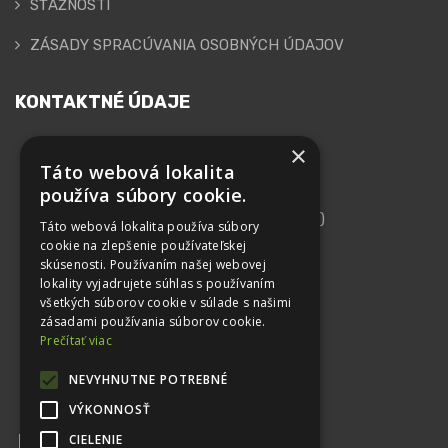
SŤAŽNOSTI
ZÁSADY SPRACÚVANIA OSOBNÝCH ÚDAJOV
KONTAKTNÉ ÚDAJE
×
GEPARD FINANCE, s.r.o.
Táto webová lokalita
používa súbory cookie.
Adresa
Kutlíkova 17 (Technopol, 10. Poschodie)
Táto webová lokalita používa súbory
852 50 Bratislava
cookie na zlepšenie používateľskej
skúsenosti. Používaním našej webovej
IČO: 44 102 879
lokality vyjadrujete súhlas s používaním
všetkých súborov cookie v súlade s našimi
DIČ: 2022615562
zásadami používania súborov cookie.
IČ DPH: SK2022615562
Prečítať viac
Telefón
NEVYHNUTNE POTREBNÉ
+421 948 413 530
VÝKONNOSŤ
Email
CIELENIE