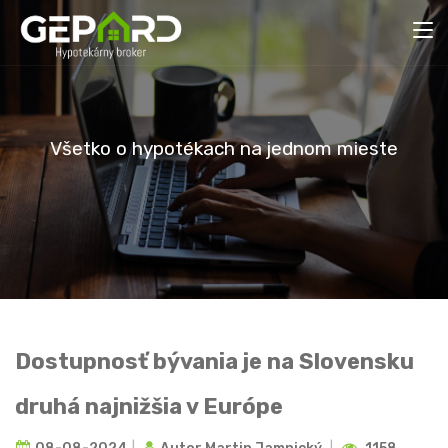
V
š
e
t
k
o
o
h
y
p
o
t
é
k
a
c
h
n
a
j
e
d
n
o
m
m
i
e
s
t
e
Dostupnosť bývania je na Slovensku
druhá najnižšia v Európe