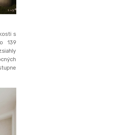
osti s
zo 139
siahly
ocných
stupne