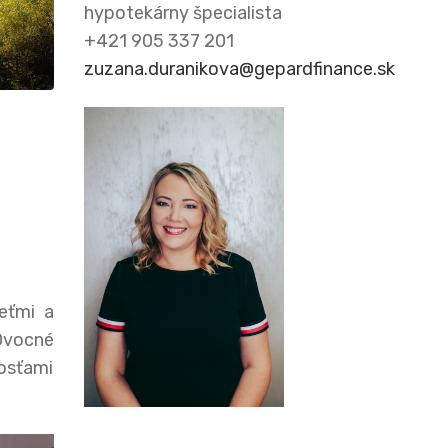
hypotekárny špecialista
+421 905 337 201
zuzana.duranikova@gepardfinance.sk
eťmi a
 Ovocné
nosťami