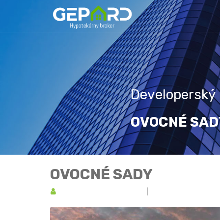
D
e
v
e
l
o
p
e
r
s
k
ý
O
V
O
C
N
É
S
A
D
OVOCNÉ SADY
J & T REAL ESTATE, A.s.