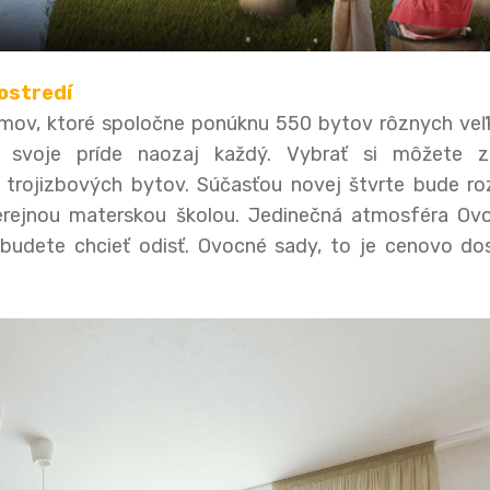
ostredí
omov, ktoré spoločne ponúknu 550 bytov rôznych veľk
na svoje príde naozaj každý. Vybrať si môžete 
trojizbových bytov. Súčasťou novej štvrte bude roz
verejnou materskou školou. Jedinečná atmosféra Ov
ebudete chcieť odisť. Ovocné sady, to je cenovo do