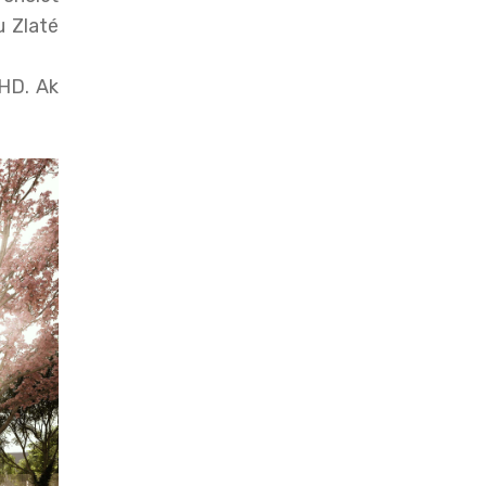
u Zlaté
MHD. Ak