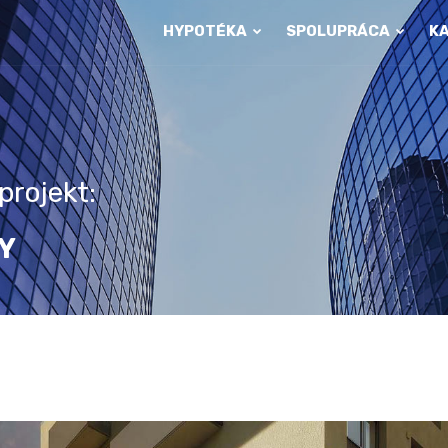
HYPOTÉKA
SPOLUPRÁCA
K
p
r
o
j
e
k
t
:
Y