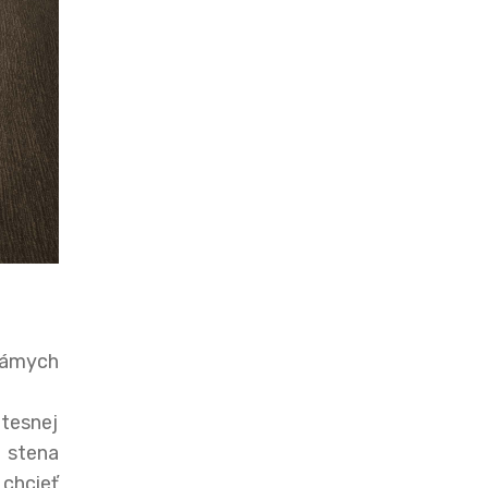
námych
tesnej
á stena
 chcieť