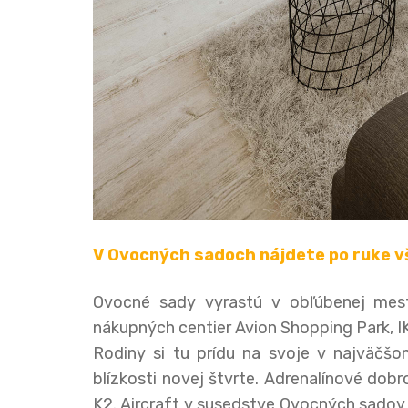
V Ovocných sadoch nájdete po ruke v
Ovocné sady vyrastú v obľúbenej mest
nákupných centier Avion Shopping Park, I
Rodiny si tu prídu na svoje v najväčš
blízkosti novej štvrte. Adrenalínové dob
K2. Aircraft v susedstve Ovocných sadov vy