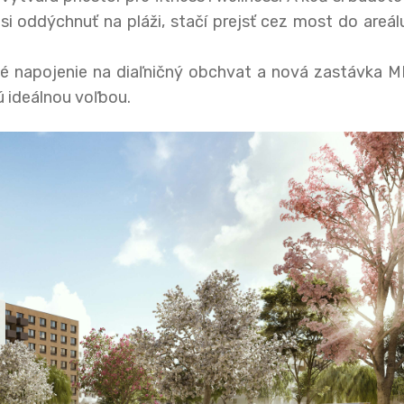
 si oddýchnuť na pláži, stačí prejsť cez most do areál
rné napojenie na diaľničný obchvat a nová zastávka 
ú ideálnou voľbou.