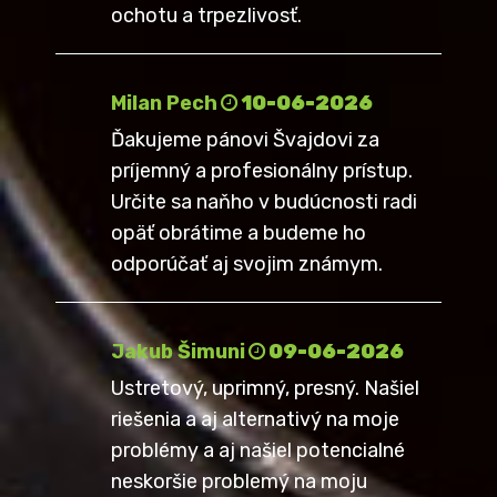
ochotu a trpezlivosť.
Milan Pech
10-06-2026
Ďakujeme pánovi Švajdovi za
príjemný a profesionálny prístup.
Určite sa naňho v budúcnosti radi
opäť obrátime a budeme ho
odporúčať aj svojim známym.
Jakub Šimuni
09-06-2026
Ustretový, uprimný, presný. Našiel
riešenia a aj alternativý na moje
problémy a aj našiel potencialné
neskoršie problemý na moju