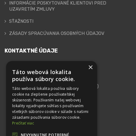
INFORMÁCIE POSKYTOVANÉ KLIENTOVI PRED
UZAVRETÍM ZMLUVY
SŤAŽNOSTI
ZÁSADY SPRACÚVANIA OSOBNÝCH ÚDAJOV
KONTAKTNÉ ÚDAJE
×
GEPARD FINANCE, s.r.o.
Táto webová lokalita
používa súbory cookie.
Adresa
Kutlíkova 17 (Technopol, 10. Poschodie)
Táto webová lokalita používa súbory
852 50 Bratislava
cookie na zlepšenie používateľskej
skúsenosti. Používaním našej webovej
IČO: 44 102 879
lokality vyjadrujete súhlas s používaním
všetkých súborov cookie v súlade s našimi
DIČ: 2022615562
zásadami používania súborov cookie.
IČ DPH: SK2022615562
Prečítať viac
Telefón
NEVYHNUTNE POTREBNÉ