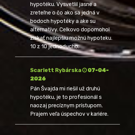
hypotéku. Vysvetlil jasne a
zreteľne o čo ako sa jedná v
bodoch hypotéky a ake su
alternatívy. Celkovo dopomohol
ziskať najlepšiu možnú hypoteku.
10 z 10 jednoducho.
Scarlett Rybárska
07-04-
2026
Pán Švajda mi riešil už druhú
hypotéku, je to profesionál s
naozaj precíznym prístupom.
Prajem veľa úspechov v kariére.