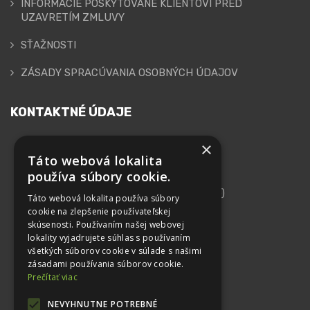
INFORMÁCIE POSKYTOVANÉ KLIENTOVI PRED
UZAVRETÍM ZMLUVY
SŤAŽNOSTI
ZÁSADY SPRACÚVANIA OSOBNÝCH ÚDAJOV
KONTAKTNÉ ÚDAJE
×
GEPARD FINANCE, s.r.o.
Táto webová lokalita
používa súbory cookie.
Adresa
Kutlíkova 17 (Technopol, 10. Poschodie)
Táto webová lokalita používa súbory
852 50 Bratislava
cookie na zlepšenie používateľskej
skúsenosti. Používaním našej webovej
IČO: 44 102 879
lokality vyjadrujete súhlas s používaním
všetkých súborov cookie v súlade s našimi
DIČ: 2022615562
zásadami používania súborov cookie.
IČ DPH: SK2022615562
Prečítať viac
Telefón
NEVYHNUTNE POTREBNÉ