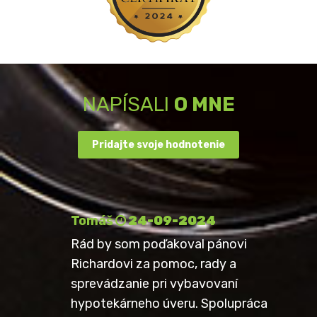
NAPÍSALI
O MNE
Pridajte svoje hodnotenie
Tomáš
24-09-2024
Rád by som poďakoval pánovi
Richardovi za pomoc, rady a
sprevádzanie pri vybavovaní
hypotekárneho úveru. Spolupráca