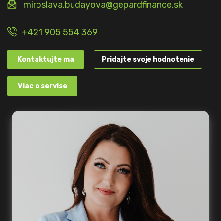
miroslava.budayova@gepardfinance.sk
+421 905 554 369
Kontaktujte ma
Pridajte svoje hodnotenie
Viac o servise