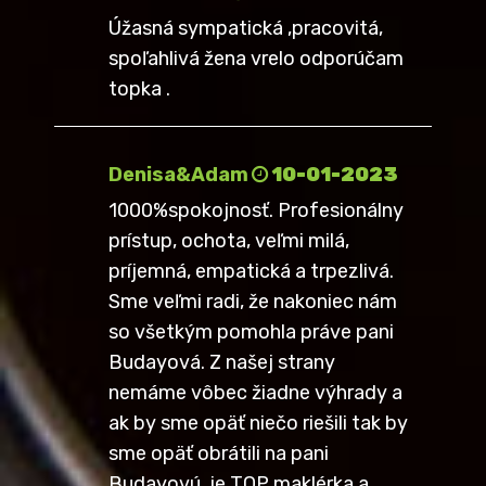
Úžasná sympatická ,pracovitá,
spoľahlivá žena vrelo odporúčam
topka .
Denisa&Adam
10-01-2023
1000%spokojnosť. Profesionálny
prístup, ochota, veľmi milá,
príjemná, empatická a trpezlivá.
Sme veľmi radi, že nakoniec nám
so všetkým pomohla práve pani
Budayová. Z našej strany
nemáme vôbec žiadne výhrady a
ak by sme opäť niečo riešili tak by
sme opäť obrátili na pani
Budayovú, je TOP maklérka a