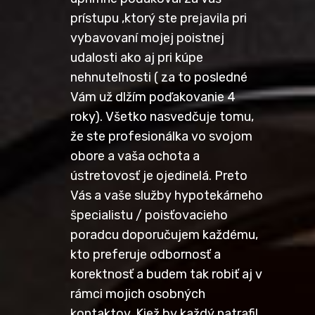
prístupu ,ktorý ste prejavila pri
vybavovaní mojej poistnej
udalosti ako aj pri kúpe
nehnuteľnosti ( za to posledné
Vám už dlžím poďakovanie 4
roky). Všetko nasvedčuje tomu,
že ste profesionálka vo svojom
obore a vaša ochota a
ústretovosť je ojedinelá. Preto
Vás a vaše služby hypotekárneho
špecialistu / poisťovacieho
poradcu doporučujem každému,
kto preferuje odbornosť a
korektnosť a budem tak robiť aj v
rámci mojich osobných
kontaktov. Kiež by každý natrafil