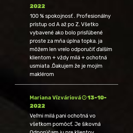
2022
100 % spokojnosť . Profesionálny
prístup od A až po Z. Všetko
vybavené ako bolo prisľúbené
proste za mňa úplna topka. ja
môžem len vrelo odporučiť ďalším
klientom + vždy milá + ochotná
usmiata .Ďakujem že je mojím
maklérom
Mariana Vízváriová
13-10-
2022
Veľmi milá pani ochotná vo
všetkom pomôcť. Je šikovná
Odporúčam ju pre klientov