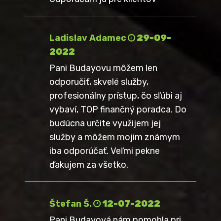
Ladislav Adamec
29-09-
2022
Pani Budayovu môžem len
odporučiť, skvelé služby,
profesionálny prístup, čo sľúbi aj
vybaví, TOP finančný poradca. Do
budúcna určite využijem jej
služby a môžem mojim známym
iba odporúčať. Veľmi pekne
ďakujem za všetko.
Štefan Š.
12-07-2022
Pani Budayová nám pomohla pri