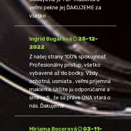
veľmi pekne jej ĎAKUJEME za
všetko
Ingrid Bugárová
25-12-
2022
Z našej strany 100% spokojnosť.
Profesionálny prístup, všetko
vybavené až do bodky. Vždy
ochotná, usmiata , veľmi príjemná
maklérka. Určite ju odporúčame a
sme radi , že sa práve ONA stará o
nás. Ďakujeme
Miriama Bocorová
03-11-