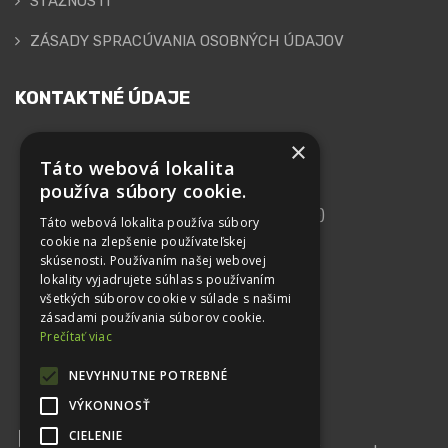
SŤAŽNOSTI
ZÁSADY SPRACÚVANIA OSOBNÝCH ÚDAJOV
KONTAKTNÉ ÚDAJE
×
GEPARD FINANCE, s.r.o.
Táto webová lokalita
používa súbory cookie.
Adresa
Kutlíkova 17 (Technopol, 10. Poschodie)
Táto webová lokalita používa súbory
852 50 Bratislava
cookie na zlepšenie používateľskej
skúsenosti. Používaním našej webovej
IČO: 44 102 879
lokality vyjadrujete súhlas s používaním
všetkých súborov cookie v súlade s našimi
DIČ: 2022615562
zásadami používania súborov cookie.
IČ DPH: SK2022615562
Prečítať viac
Telefón
NEVYHNUTNE POTREBNÉ
+421 948 413 530
VÝKONNOSŤ
Email
CIELENIE