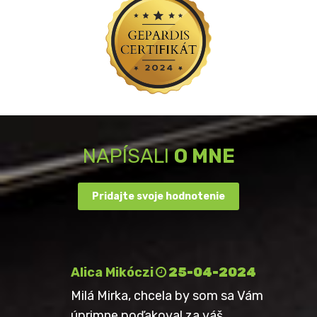
NAPÍSALI
O MNE
Pridajte svoje hodnotenie
Alica Mikóczi
25-04-2024
Milá Mirka, chcela by som sa Vám
úprimne poďakoval za váš