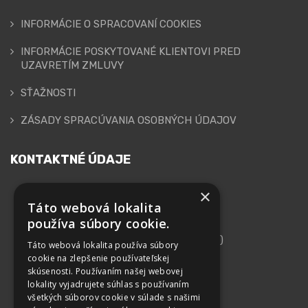
INFORMÁCIE O SPRACOVANÍ COOKIES
INFORMÁCIE POSKYTOVANÉ KLIENTOVI PRED
UZAVRETÍM ZMLUVY
SŤAŽNOSTI
ZÁSADY SPRACÚVANIA OSOBNÝCH ÚDAJOV
KONTAKTNÉ ÚDAJE
×
GEPARD FINANCE, s.r.o.
Táto webová lokalita
používa súbory cookie.
Adresa
Kutlíkova 17 (Technopol, 10. Poschodie)
Táto webová lokalita používa súbory
852 50 Bratislava
cookie na zlepšenie používateľskej
skúsenosti. Používaním našej webovej
IČO: 44 102 879
lokality vyjadrujete súhlas s používaním
všetkých súborov cookie v súlade s našimi
DIČ: 2022615562