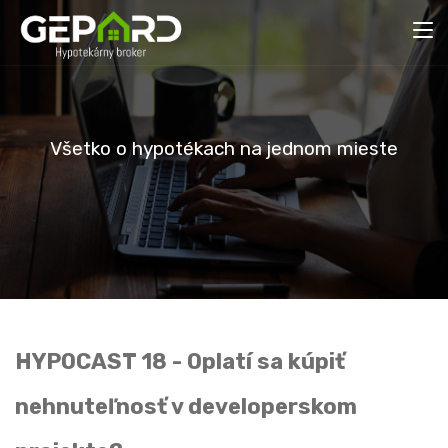
V
š
e
t
k
o
o
h
y
p
o
t
é
k
a
c
h
n
a
j
e
d
n
o
m
m
i
e
s
t
e
HYPOCAST 18 - Oplatí sa kúpiť
nehnuteľnosť v developerskom