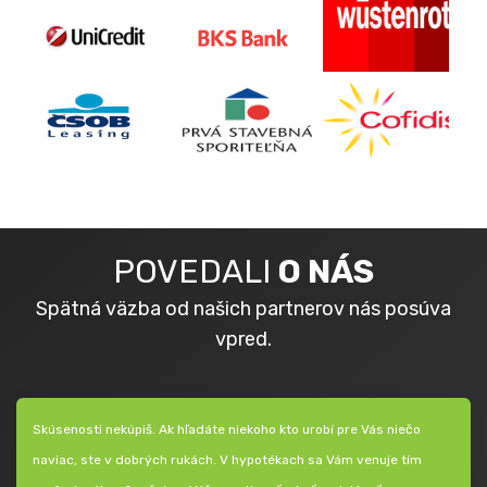
POVEDALI
O NÁS
Spätná väzba od našich partnerov nás posúva
vpred.
Skúsenosti nekúpiš. Ak hľadáte niekoho kto urobí pre Vás niečo
naviac, ste v dobrých rukách. V hypotékach sa Vám venuje tím