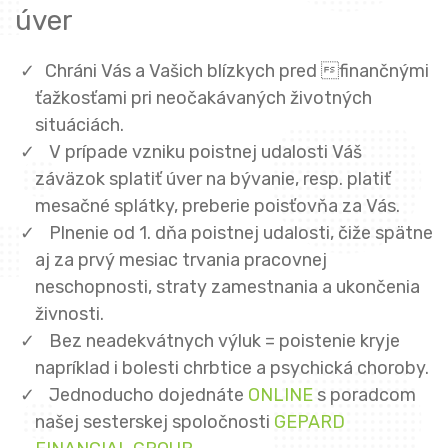
úver
Chráni Vás a Vašich blízkych pred finančnými
ťažkosťami pri neočakávaných životných
situáciách.
V prípade vzniku poistnej udalosti Váš
záväzok splatiť úver na bývanie, resp. platiť
mesačné splátky, preberie poisťovňa za Vás.
Plnenie od 1. dňa poistnej udalosti, čiže spätne
aj za prvý mesiac trvania pracovnej
neschopnosti, straty zamestnania a ukončenia
živnosti.
Bez neadekvátnych výluk = poistenie kryje
napríklad i bolesti chrbtice a psychická choroby.
Jednoducho dojednáte
ONLINE
s poradcom
našej sesterskej spoločnosti
GEPARD