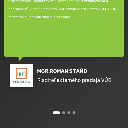
profesionálov. Oceňujem Vášu poctivosť, chuť vzdelávať sa a
napredovať. Viem čo hovorím, VÚB banka je pre klientov GEPARDU
partnerskou bankou viac ako 18 rokov .
MGR.ROMAN STAŇO
Riaditeľ externého predaja VÚB