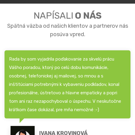
NAPÍSALI
O NÁS
Spätná väzba od našich klientov a partnerov nás
posúva vpred.
Rada by som vyjadrila poďakovanie za skvelú prácu
Vášho poradcu, ktorý po celú dobu komunikácie,
osobnej, telefonickej aj mailovej, so mnou a s
inštitúciami potrebnými k vybaveniu podkladov, konal
profesionálne, ústretovo a hlavne empaticky a popri
tom ani raz nezapochyboval o úspechu. V neskutočne
krátkom čase dokázal, pre mňa nemožné :-)
IVANA KROVINOVÁ