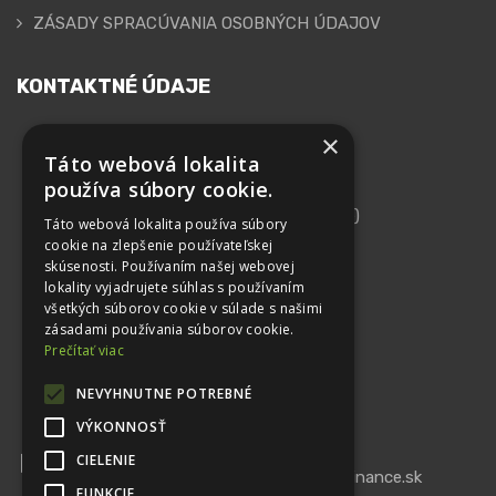
ZÁSADY SPRACÚVANIA OSOBNÝCH ÚDAJOV
KONTAKTNÉ ÚDAJE
×
GEPARD FINANCE, s.r.o.
Táto webová lokalita
používa súbory cookie.
Adresa
Kutlíkova 17 (Technopol, 10. Poschodie)
Táto webová lokalita používa súbory
852 50 Bratislava
cookie na zlepšenie používateľskej
skúsenosti. Používaním našej webovej
IČO: 44 102 879
lokality vyjadrujete súhlas s používaním
všetkých súborov cookie v súlade s našimi
DIČ: 2022615562
zásadami používania súborov cookie.
IČ DPH: SK2022615562
Prečítať viac
Telefón
NEVYHNUTNE POTREBNÉ
+421 948 413 530
VÝKONNOSŤ
Email
CIELENIE
office@gepardfinance.sk
info@gepardfinance.sk
FUNKCIE