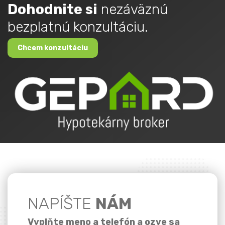
Dohodnite si
nezáväznú
bezplatnú konzultáciu.
Chcem konzultáciu
NAPÍŠTE
NÁM
Vyplňte meno a telefón a ozve sa