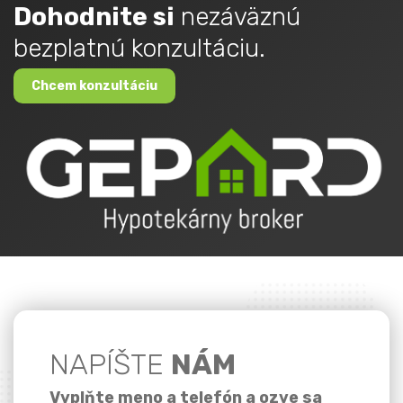
Dohodnite si
nezáväznú
bezplatnú konzultáciu.
Chcem konzultáciu
NAPÍŠTE
NÁM
Vyplňte meno a telefón a ozve sa