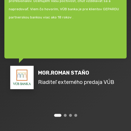
profesionálov. Oceňujem Vášu poctivosť, chuť vzdelávať sa a
napredovať. Viem čo hovorím, VÚB banka je pre klientov GEPARDU
partnerskou bankou viac ako 18 rokov .
MGR.ROMAN STAŇO
Riaditeľ externého predaja VÚB