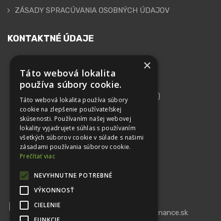
ZÁSADY SPRACÚVANIA OSOBNÝCH ÚDAJOV
KONTAKTNÉ ÚDAJE
×
GEPARD FINANCE, s.r.o.
Táto webová lokalita
používa súbory cookie.
Adresa
Kutlíkova 17 (Technopol, 10. Poschodie)
Táto webová lokalita používa súbory
852 50 Bratislava
cookie na zlepšenie používateľskej
skúsenosti. Používaním našej webovej
IČO: 44 102 879
lokality vyjadrujete súhlas s používaním
všetkých súborov cookie v súlade s našimi
DIČ: 2022615562
zásadami používania súborov cookie.
IČ DPH: SK2022615562
Prečítať viac
Telefón
NEVYHNUTNE POTREBNÉ
+421 948 413 530
VÝKONNOSŤ
Email
CIELENIE
office@gepardfinance.sk
info@gepardfinance.sk
FUNKCIE