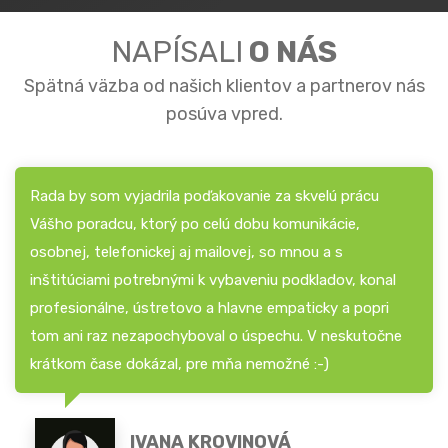
NAPÍSALI
O NÁS
Spätná väzba od našich klientov a partnerov nás
posúva vpred.
Rada by som vyjadrila poďakovanie za skvelú prácu
Vášho poradcu, ktorý po celú dobu komunikácie,
osobnej, telefonickej aj mailovej, so mnou a s
inštitúciami potrebnými k vybaveniu podkladov, konal
profesionálne, ústretovo a hlavne empaticky a popri
tom ani raz nezapochyboval o úspechu. V neskutočne
krátkom čase dokázal, pre mňa nemožné :-)
IVANA KROVINOVÁ