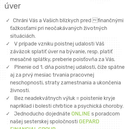
úver
Chráni Vás a Vašich blízkych pred finančnými
ťažkosťami pri neočakávaných životných
situáciách.
V prípade vzniku poistnej udalosti Váš
záväzok splatiť úver na bývanie, resp. platiť
mesačné splátky, preberie poisťovňa za Vás.
Plnenie od 1. dňa poistnej udalosti, čiže spätne
aj za prvý mesiac trvania pracovnej
neschopnosti, straty zamestnania a ukončenia
živnosti.
Bez neadekvátnych výluk = poistenie kryje
napríklad i bolesti chrbtice a psychická choroby.
Jednoducho dojednáte
ONLINE
s poradcom
našej sesterskej spoločnosti
GEPARD