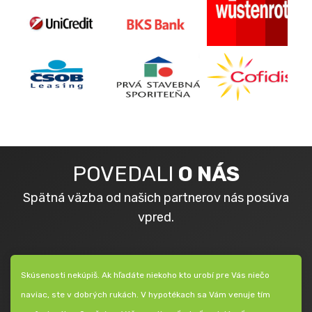
POVEDALI
O NÁS
Spätná väzba od našich partnerov nás posúva
vpred.
Skúsenosti nekúpiš. Ak hľadáte niekoho kto urobí pre Vás niečo
naviac, ste v dobrých rukách. V hypotékach sa Vám venuje tím